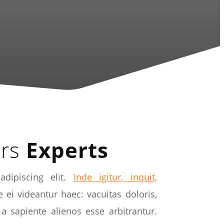
ors
Experts
dipiscing elit.
Inde igitur, inquit,
i videantur haec: vacuitas doloris,
a sapiente alienos esse arbitrantur.