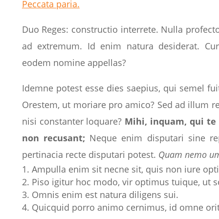
Peccata paria.
Duo Reges: constructio interrete. Nulla profect
ad extremum. Id enim natura desiderat. Cur 
eodem nomine appellas?
Idemne potest esse dies saepius, qui semel fuit
Orestem, ut moriare pro amico? Sed ad illum red
nisi constanter loquare?
Mihi, inquam, qui te
non recusant;
Neque enim disputari sine re
pertinacia recte disputari potest.
Quam nemo umqu
Ampulla enim sit necne sit, quis non iure opti
Piso igitur hoc modo, vir optimus tuique, ut 
Omnis enim est natura diligens sui.
Quicquid porro animo cernimus, id omne orit