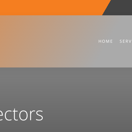
HOME
SERV
ctors