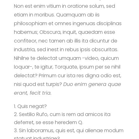
Non est enim vitium in oratione solum, sed
etiam in moribus. Quamquam ab iis
philosophiam et omnes ingenuas disciplinas
habemus; Obscura, inquit, quaedam esse
confiteor, nec tamen ab illis ita dicuntur de
industria, sed inest in rebus ipsis obscuritas.
Nihilne te delectat umquam -video, quicum
loquar-, te igitur, Torquate, ipsum per se nihil
delectat? Primum cur ista res digna odio est,
nisi quod est turpis?
Duo enim genera quae
erant, fecit tria.
Quis negat?
Sextilio Rufo, cum is rem ad amicos ita
deferret, se esse heredem Q.
Sin laboramus, quis est, qui alienae modum
statuat industriae?