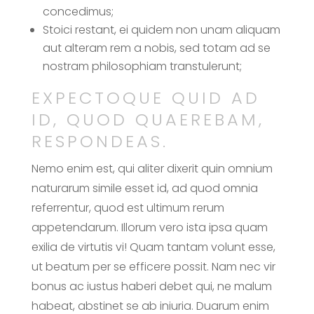
concedimus;
Stoici restant, ei quidem non unam aliquam
aut alteram rem a nobis, sed totam ad se
nostram philosophiam transtulerunt;
EXPECTOQUE QUID AD
ID, QUOD QUAEREBAM,
RESPONDEAS.
Nemo enim est, qui aliter dixerit quin omnium
naturarum simile esset id, ad quod omnia
referrentur, quod est ultimum rerum
appetendarum. Illorum vero ista ipsa quam
exilia de virtutis vi! Quam tantam volunt esse,
ut beatum per se efficere possit. Nam nec vir
bonus ac iustus haberi debet qui, ne malum
habeat, abstinet se ab iniuria. Duarum enim