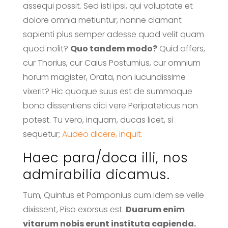
assequi possit. Sed isti ipsi, qui voluptate et
dolore omnia metiuntur, nonne clamant
sapienti plus semper adesse quod velit quam
quod nolit?
Quo tandem modo?
Quid affers,
cur Thorius, cur Caius Postumius, cur omnium
horum magister, Orata, non iucundissime
vixerit? Hic quoque suus est de summoque
bono dissentiens dici vere Peripateticus non
potest. Tu vero, inquam, ducas licet, si
sequetur;
Audeo dicere, inquit.
Haec para/doca illi, nos
admirabilia dicamus.
Tum, Quintus et Pomponius cum idem se velle
dixissent, Piso exorsus est.
Duarum enim
vitarum nobis erunt instituta capienda.