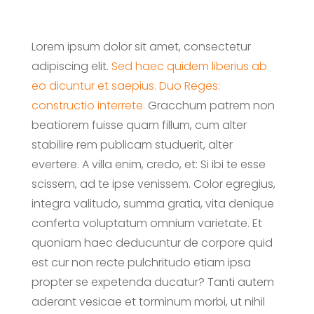
Lorem ipsum dolor sit amet, consectetur
adipiscing elit.
Sed haec quidem liberius ab
eo dicuntur et saepius.
Duo Reges:
constructio interrete.
Gracchum patrem non
beatiorem fuisse quam fillum, cum alter
stabilire rem publicam studuerit, alter
evertere. A villa enim, credo, et: Si ibi te esse
scissem, ad te ipse venissem. Color egregius,
integra valitudo, summa gratia, vita denique
conferta voluptatum omnium varietate. Et
quoniam haec deducuntur de corpore quid
est cur non recte pulchritudo etiam ipsa
propter se expetenda ducatur? Tanti autem
aderant vesicae et torminum morbi, ut nihil