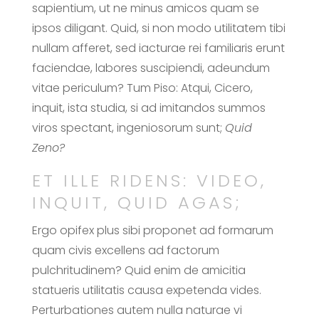
sapientium, ut ne minus amicos quam se
ipsos diligant. Quid, si non modo utilitatem tibi
nullam afferet, sed iacturae rei familiaris erunt
faciendae, labores suscipiendi, adeundum
vitae periculum? Tum Piso: Atqui, Cicero,
inquit, ista studia, si ad imitandos summos
viros spectant, ingeniosorum sunt;
Quid
Zeno?
ET ILLE RIDENS: VIDEO,
INQUIT, QUID AGAS;
Ergo opifex plus sibi proponet ad formarum
quam civis excellens ad factorum
pulchritudinem? Quid enim de amicitia
statueris utilitatis causa expetenda vides.
Perturbationes autem nulla naturae vi