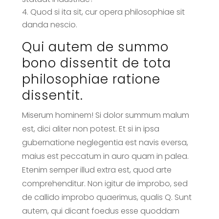
Quod si ita sit, cur opera philosophiae sit
danda nescio.
Qui autem de summo
bono dissentit de tota
philosophiae ratione
dissentit.
Miserum hominem! Si dolor summum malum
est, dici aliter non potest. Et si in ipsa
gubernatione neglegentia est navis eversa,
maius est peccatum in auro quam in palea.
Etenim semper illud extra est, quod arte
comprehenditur. Non igitur de improbo, sed
de callido improbo quaerimus, qualis Q. Sunt
autem, qui dicant foedus esse quoddam