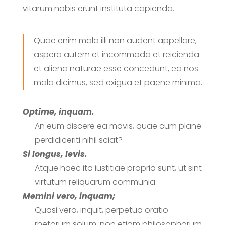
vitarum nobis erunt instituta capienda.
Quae enim mala illi non audent appellare,
aspera autem et incommoda et reicienda
et aliena naturae esse concedunt, ea nos
mala dicimus, sed exigua et paene minima.
Optime, inquam.
An eum discere ea mavis, quae cum plane
perdidiceriti nihil sciat?
Si longus, levis.
Atque haec ita iustitiae propria sunt, ut sint
virtutum reliquarum communia.
Memini vero, inquam;
Quasi vero, inquit, perpetua oratio
rhetorum solum, non etiam philosophorum