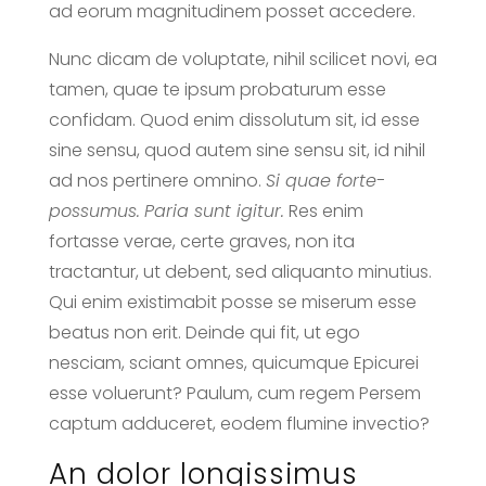
ad eorum magnitudinem posset accedere.
Nunc dicam de voluptate, nihil scilicet novi, ea
tamen, quae te ipsum probaturum esse
confidam. Quod enim dissolutum sit, id esse
sine sensu, quod autem sine sensu sit, id nihil
ad nos pertinere omnino.
Si quae forte-
possumus.
Paria sunt igitur.
Res enim
fortasse verae, certe graves, non ita
tractantur, ut debent, sed aliquanto minutius.
Qui enim existimabit posse se miserum esse
beatus non erit. Deinde qui fit, ut ego
nesciam, sciant omnes, quicumque Epicurei
esse voluerunt? Paulum, cum regem Persem
captum adduceret, eodem flumine invectio?
An dolor longissimus