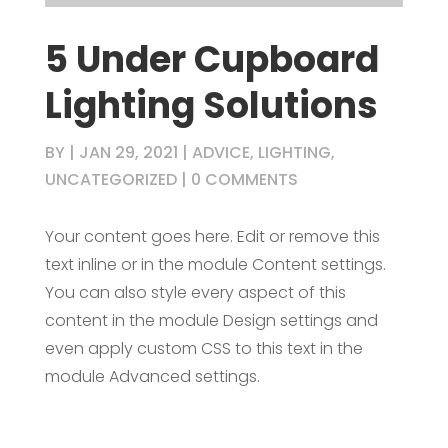
5 Under Cupboard
Lighting Solutions
BY
|
JAN 29, 2021
|
ADVICE
,
LIGHTING
,
UNCATEGORIZED
|
0 COMMENTS
Your content goes here. Edit or remove this
text inline or in the module Content settings.
You can also style every aspect of this
content in the module Design settings and
even apply custom CSS to this text in the
module Advanced settings.