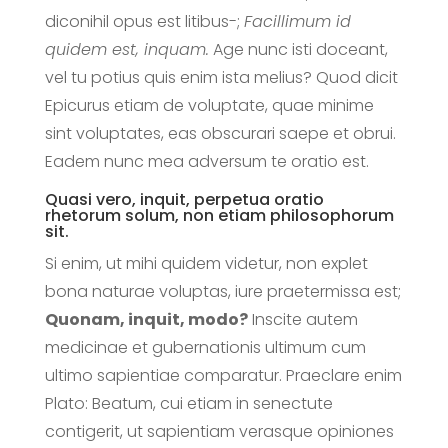
diconihil opus est litibus-;
Facillimum id
quidem est, inquam.
Age nunc isti doceant,
vel tu potius quis enim ista melius? Quod dicit
Epicurus etiam de voluptate, quae minime
sint voluptates, eas obscurari saepe et obrui.
Eadem nunc mea adversum te oratio est.
Quasi vero, inquit, perpetua oratio
rhetorum solum, non etiam philosophorum
sit.
Si enim, ut mihi quidem videtur, non explet
bona naturae voluptas, iure praetermissa est;
Quonam, inquit, modo?
Inscite autem
medicinae et gubernationis ultimum cum
ultimo sapientiae comparatur. Praeclare enim
Plato: Beatum, cui etiam in senectute
contigerit, ut sapientiam verasque opiniones