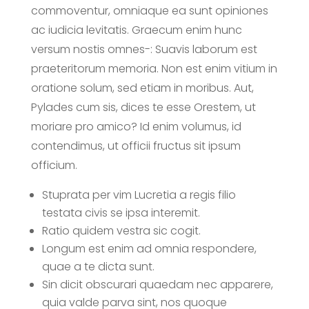
commoventur, omniaque ea sunt opiniones
ac iudicia levitatis. Graecum enim hunc
versum nostis omnes-: Suavis laborum est
praeteritorum memoria. Non est enim vitium in
oratione solum, sed etiam in moribus. Aut,
Pylades cum sis, dices te esse Orestem, ut
moriare pro amico? Id enim volumus, id
contendimus, ut officii fructus sit ipsum
officium.
Stuprata per vim Lucretia a regis filio
testata civis se ipsa interemit.
Ratio quidem vestra sic cogit.
Longum est enim ad omnia respondere,
quae a te dicta sunt.
Sin dicit obscurari quaedam nec apparere,
quia valde parva sint, nos quoque